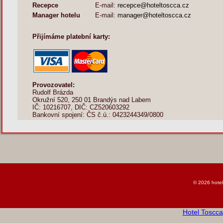
Recepce
E-mail:
recepce@hoteltoscca.cz
Manager hotelu
E-mail:
manager@hoteltoscca.cz
Přijímáme platební karty:
Provozovatel:
Rudolf Brázda
Okružní 520, 250 01 Brandýs nad Labem
IČ: 10216707, DIČ: CZ520603292
Bankovní spojení: ČS č.ú.: 0423244349/0800
© 2026 hotel
Hotel Toscca