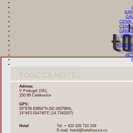
KAP
GA
CENÍK
CENÍK
DÁRKO
OBCH
KONFER
K
AKT
TOSCCA HOTEL
Adresa:
V Prokopě 1551,
250 88 Čelákovice
GPS:
50°9'38.83856"N (50.1607884),
14°44'3.554740"E (14.7343207)
Hotel
Tel: + 420 326 710 159
E-mail: hotel@hoteltoscca.cz